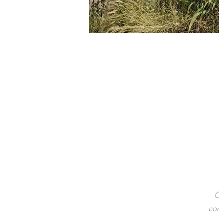
C
com