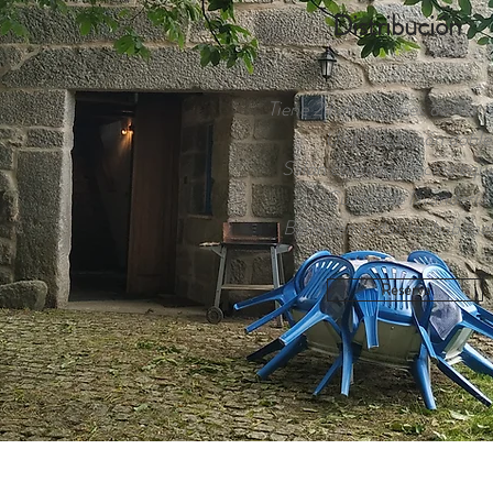
Distribución
Tiene 2 habitaciones de mat
Una habitación doble
Salón comedor cocina equ
Cuarto de lavandería
Baños en todas las habitac
Reserva