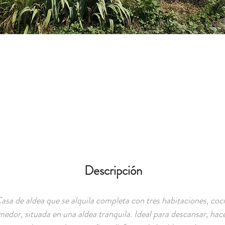
Descripción
asa de aldea que se alquila completa con tres habitaciones, coci
edor, situada en una aldea tranquila. Ideal para descansar, hac