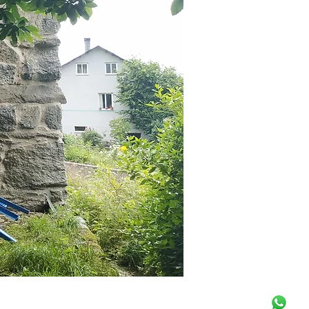
rimonio
ipada
iones