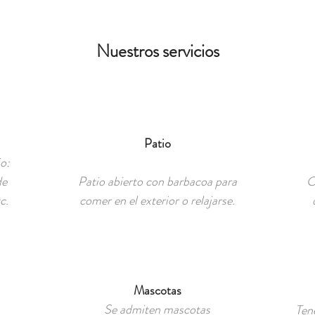
Nuestros servicios
Patio
o:
de
Patio abierto con barbacoa para
C
c.
comer en el exterior o relajarse.
Mascotas
Se admiten mascotas
Ten