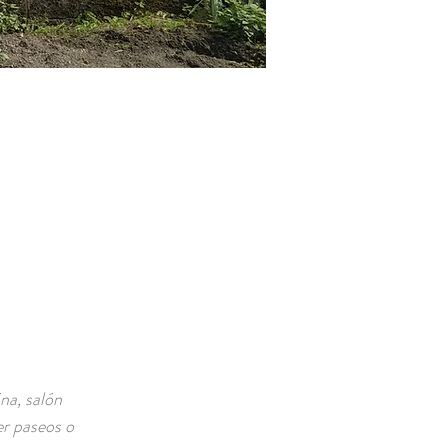
na, salón
er paseos o