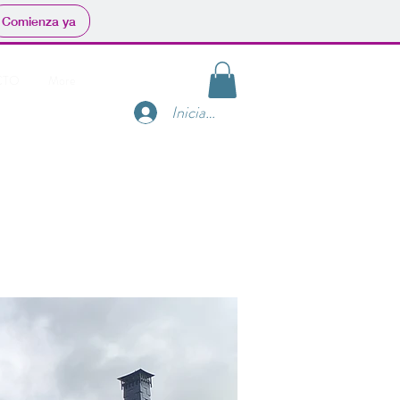
Comienza ya
CTO
More
Iniciar sesión